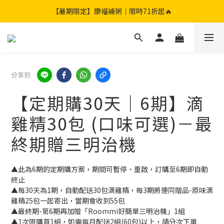
【暑期限定】限定團購組｜加贈兩包滴雞精🎁
【暑期限定】康福補粥｜限時71折起🔥
【暑期限定】限定團購組｜加贈兩包滴雞精🎁
分享到
【定期購30天｜6期】滴
雞精30包 (口味可選)－最
終期贈三明治機
▲此為6期的定期購方案，期間可暫停、重啟，訂購至6期即自動
終止
▲每30天為1期，自動配送30包滴雞精，每3期將連同贈品-原味滴
雞精25包一起寄出，當期會收到55包
▲最終期-第6期再加贈「Roommi好簡單三明治機」1組
▲1次限購買1組，如需每月配送2組(60包)以上，請分次下單