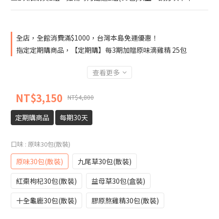
全店，全館消費滿$1000，台灣本島免運優惠！
指定定期購商品，【定期購】每3期加贈原味滴雞精 25包
查看更多
NT$3,150
NT$4,800
定期購商品
每期30天
口味
: 原味30包(散裝)
原味30包(散裝)
九尾草30包(散裝)
紅棗枸杞30包(散裝)
益母草30包(盒裝)
十全龜鹿30包(散裝)
膠原熬雞精30包(散裝)