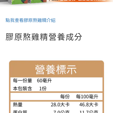
點我查看膠原熬雞精介紹
膠原熬雞精營養成分