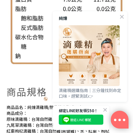
純煉
商品規格
滴雞精選購指南｜三分鐘找到命定
口味，趕緊測試👉
商品品名：純煉滴雞精/熬雞精定期購30包
綁定LINE好友領$50！
商品成分：
原味滴雞精：台灣自然雞(爽健雞)
連結 LINE 帳號
九尾草滴雞精：台灣自然雞(爽健雞)、水、九尾草
立即購買
紅棗枸杞滴雞精：台灣自然雞(爽健雞)、水、紅棗、枸杞