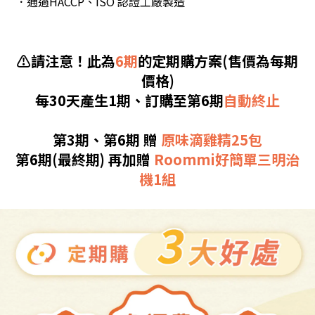
．通過HACCP、ISO 認證工廠製造
⚠️請注意！此為
6期
的定期購方案(售價為每期
價格)
每30天產生1期、訂購至第6期
自動終止
第3期、第6期 贈
原味滴雞精25包
第6期(最終期) 再加贈
Roommi好簡單三明治
機1組