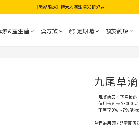
【暑期限定】限定團購組｜加贈兩包滴雞精🎁
【暑期限定】轉大人滴雞精63折起🔥
【暑期限定】康福補粥｜限時71折起🔥
酵素&益生菌
漢方飲
📦 定期購
關於純煉
【暑期限定】限定團購組｜加贈兩包滴雞精🎁
九尾草滴雞
．現貨商品，下單後約 1
．信用卡刷卡 $3000
．下單享3%～7%購
全程無用藥 / 兒童開胃