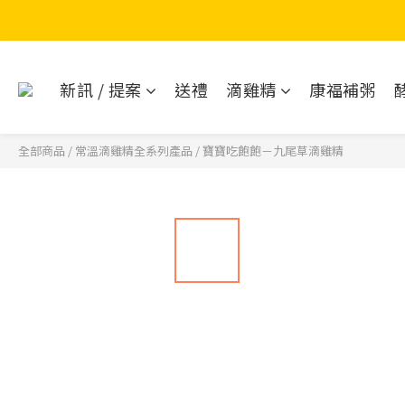
新訊 / 提案
送禮
滴雞精
康福補粥
全部商品
/
常溫滴雞精全系列產品
/
寶寶吃飽飽－九尾草滴雞精