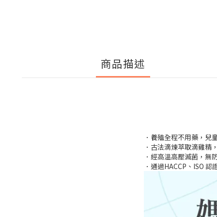
商品描述
．養殖全程不用藥，兒
．古法滴煉萃取滴雞精
．經高溫高壓滅菌，無
．通過HACCP、ISO 