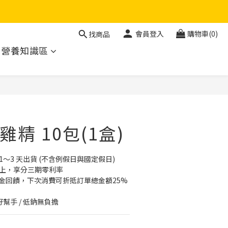
會員登入
購物車(0)
找商品
營養知識區
立即購買
精 10包(1盒)
～3 天出貨 (不含例假日與國定假日)
 以上，享分三期零利率
物金回饋，下次消費可折抵訂單總金額25%
好幫手 / 低鈉無負擔