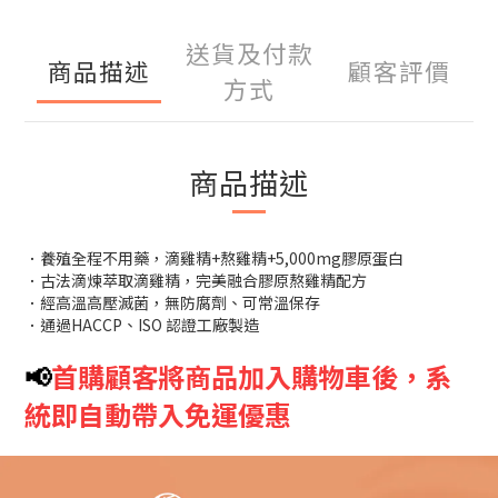
送貨及付款
商品描述
顧客評價
方式
商品描述
．養殖全程不用藥，滴雞精+熬雞精+5,000mg膠原蛋白
．古法滴煉萃取滴雞精，完美融合膠原熬雞精配方
．經高溫高壓滅菌，無防腐劑、可常溫保存
．通過HACCP、ISO 認證工廠製造
📢
首購顧客將商品加入購物車後，系
統即自動帶入免運優惠