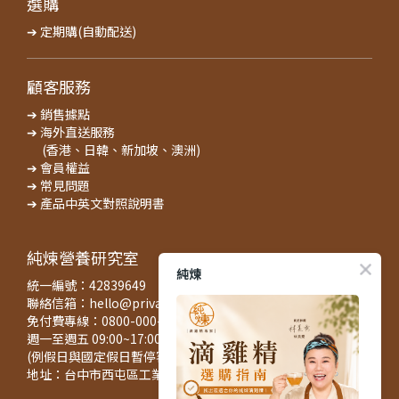
選購
➔ 定期購(自動配送)
顧客服務
➔ 銷售據點
➔ 海外直送服務
(香港、日韓、新加坡、澳洲)
➔ 會員權益
➔ 常見問題
➔ 產品中英文對照說明書
純煉營養研究室
純煉
統一編號：42839649
聯絡信箱：hello@privatecuisine.tw
免付費專線：0800-000-422
週一至週五 09:00~17:00
(例假日與國定假日暫停客服與出貨服務)
地址：台中市西屯區工業區一路127之3號5樓