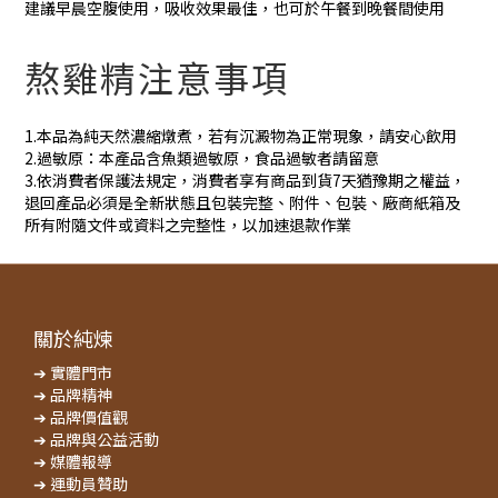
建議早晨空腹使用，吸收效果最佳，也可於午餐到晚餐間使用
熬雞精注意事項
1.本品為純天然濃縮燉煮，若有沉澱物為正常現象，請安心飲用
2.過敏原：本產品含魚類過敏原，食品過敏者請留意
3.依消費者保護法規定，消費者享有商品到貨7天猶豫期之權益，
退回產品必須是全新狀態且包裝完整、附件、包裝、廠商紙箱及
所有附隨文件或資料之完整性，以加速退款作業
關於純煉
➔ 實體門市
➔ 品牌精神
➔ 品牌價值觀
➔ 品牌與公益活動
➔ 媒體報導
➔ 運動員贊助