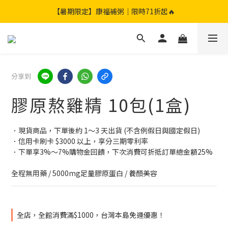
【暑期限定】限定團購組｜加贈兩包滴雞精🎁
【暑期限定】康福補粥｜限時71折起🔥
【暑期限定】限定團購組｜加贈兩包滴雞精🎁
分享到
膠原熬雞精 10包(1盒)
．現貨商品，下單後約 1～3 天出貨 (不含例假日與國定假日)
．信用卡刷卡 $3000 以上，享分三期零利率
．下單享3%～7%購物金回饋，下次消費可折抵訂單總金額25%
全程無用藥 / 5000mg足量膠原蛋白 / 養顏美容
全店，全館消費滿$1000，台灣本島免運優惠！