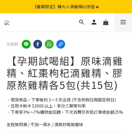
【暑期限定】限定團購組｜加贈兩包滴雞精🎁
【暑期限定】轉大人滴雞精63折起🔥
【暑期限定】康福補粥｜限時71折起🔥
【暑期限定】限定團購組｜加贈兩包滴雞精🎁
分享到
【孕期試喝組】原味滴雞
精、紅棗枸杞滴雞精、膠
原熬雞精各5包(共15包)
．現貨商品，下單後約 1～3 天出貨 (不含例假日與國定假日)
．信用卡刷卡 $3000 以上，享分三期零利率
．下單享3%～7%購物金回饋，下次消費可折抵訂單總金額25%
全程無用藥 / 不加一滴水 / 清爽好喝無腥味