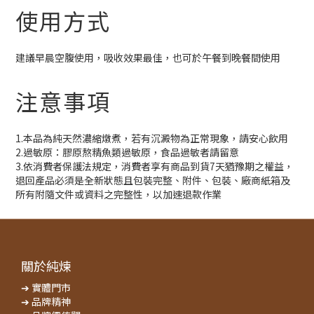
使用方式
建議早晨空腹使用，吸收效果最佳，也可於午餐到晚餐間使用
注意事項
1.本品為純天然濃縮燉煮，若有沉澱物為正常現象，請安心飲用
2.過敏原：膠原熬精魚類過敏原，食品過敏者請留意
3.依消費者保護法規定，消費者享有商品到貨7天猶豫期之權益，
退回產品必須是全新狀態且包裝完整、附件、包裝、廠商紙箱及
所有附隨文件或資料之完整性，以加速退款作業
關於純煉
➔ 實體門市
➔ 品牌精神