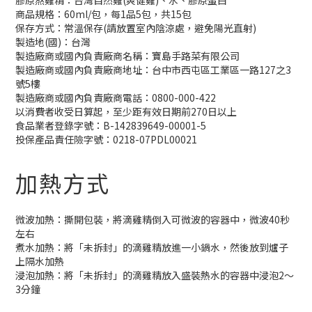
膠原熬雞精：台灣自然雞(爽健雞)、水、膠原蛋白
商品規格：60ml/包，每1品5包，共15包
保存方式：常溫保存(請放置室內陰涼處，避免陽光直射)
製造地(國)：台灣
製造廠商或國內負責廠商名稱：寶島手路菜有限公司
製造廠商或國內負責廠商地址：台中市西屯區工業區一路127之3
號5樓
製造廠商或國內負責廠商電話：0800-000-422
以消費者收受日算起，至少距有效日期前270日以上
食品業者登錄字號：B-142839649-00001-5
投保產品責任險字號：0218-07PDL00021
加熱方式
微波加熱：撕開包裝，將滴雞精倒入可微波的容器中，微波40秒
左右
煮水加熱：將「未拆封」的滴雞精放進一小鍋水，然後放到爐子
上隔水加熱
浸泡加熱：將「未拆封」的滴雞精放入盛裝熱水的容器中浸泡2～
3分鐘