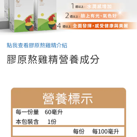
點我查看膠原熬雞精介紹
膠原熬雞精營養成分