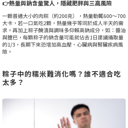
👉熱量與鈉含量驚人，隱藏肥胖與三高風險
一顆普通大小的肉粽（約200克），熱量動輒600～700
大卡，若一口氣吃2顆，熱量幾乎等同於成人半天的需
求。再加上粽子醃漬與調味多仰賴高鈉成分，如：醬油
與鹽巴，每顆粽子的鈉含量可能就佔去1日建議攝取量
的1/3，長期下來恐增加高血壓、心臟病與腎臟疾病風
險。
粽子中的糯米難消化嗎？誰不適合吃
太多？