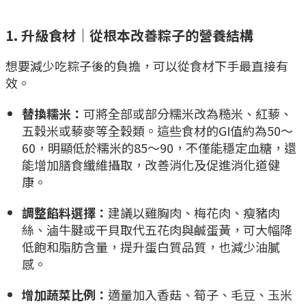
1. 升級食材｜從根本改善粽子的營養結構
想要減少吃粽子後的負擔，可以從食材下手最直接有
效。
替換糯米：
可將全部或部分糯米改為糙米、紅藜、
五穀米或藜麥等全穀類。這些食材的GI值約為50～
60，明顯低於糯米的85～90，不僅能穩定血糖，還
能增加膳食纖維攝取，改善消化及促進消化道健
康。
調整餡料選擇：
建議以雞胸肉、梅花肉、瘦豬肉
絲、滷牛腱或干貝取代五花肉與鹹蛋黃，可大幅降
低飽和脂肪含量，提升蛋白質品質，也減少油膩
感。
增加蔬菜比例：
適量加入香菇、筍子、毛豆、玉米