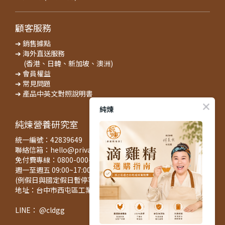
顧客服務
➔ 銷售據點
➔ 海外直送服務
(香港、日韓、新加坡、澳洲)
➔ 會員權益
➔ 常見問題
➔ 產品中英文對照說明書
純煉
純煉營養研究室
統一編號：42839649
聯絡信箱：hello@privatecuisine.tw
免付費專線：0800-000-422
週一至週五 09:00~17:00
(例假日與國定假日暫停客服與出貨服務)
地址：台中市西屯區工業區一路127之3號5樓
LINE： @cldgg