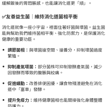
緩解飯後的胃悶脹感，也能讓消化道更「順」。
✅友善益生菌｜維持消化道菌相平衡
消化道就像一座小宇宙，裡面住著好菌與壞菌。益生菌
能夠幫助我們維持菌相平衡、強化防禦力，是保護消化
健康的重要功臣。
調節菌相：
與壞菌搶空間、搶養分，抑制壞菌過度
繁殖。
抑制產氣壞菌：
部分菌株可抑制發酵產氣菌，減少
因發酵而導致的腹脹與絞痛。
促進蠕動：
改善排便困擾，讓食物殘渣避免在消化
道中「塞車」發酵。
提升免疫力：
維持健康菌相也能間接強化身體整體
防護力。