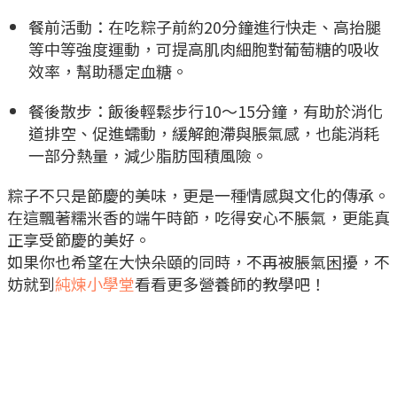
餐前活動：在吃粽子前約20分鐘進行快走、高抬腿
等中等強度運動，可提高肌肉細胞對葡萄糖的吸收
效率，幫助穩定血糖。
餐後散步：飯後輕鬆步行10～15分鐘，有助於消化
道排空、促進蠕動，緩解飽滯與脹氣感，也能消耗
一部分熱量，減少脂肪囤積風險。
粽子不只是節慶的美味，更是一種情感與文化的傳承。
在這飄著糯米香的端午時節，吃得安心不脹氣，更能真
正享受節慶的美好。
如果你也希望在大快朵頤的同時，不再被脹氣困擾，不
妨就到
純煉小學堂
看看更多營養師的教學吧！