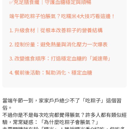
✅充足膳食纖｜守護血糖穩定與順暢
端午節吃粽子怕脹氣？吃糯米4大技巧看這邊！
1. 升級食材｜從根本改善粽子的營養結構
2. 控制份量：避免熱量與消化壓力一次爆表
3. 改變進食順序：打造穩定血糖的「減速帶」
4. 餐前後活動：幫助消化、穩定血糖
當端午節一到，家家戶戶總少不了「吃粽子」這個習
俗。
不過你是不是每次吃完都覺得脹氣？許多人都有類似經
驗，常常疑惑：「為什麼吃粽子會脹氣？」
主要關鍵就在於「糯米」！雖說糯米香Q好吃，但吃多