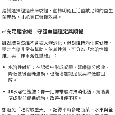
建議選擇經過臨床驗證、菌株明確且活菌數足夠的益生
菌產品，才能真正發揮效果。
✅充足膳食纖｜守護血糖穩定與順暢
雖然膳食纖維不會被人體消化，但對維持消化道健康、
穩定血糖非常有幫助。依其性質，可分為「水溶性纖
維」與「非水溶性纖維」：
水溶性纖維：在腸道中形成凝膠，延緩糖分吸收、
降低餐後血糖波動，也能增加飽足感與降低膽固
醇。
非水溶性纖維：像一把掃帚般清掃消化道，幫助糞
便成形並促進蠕動，改善排便不順。
想避免「吃粽脹整天」，記得平時多吃蔬菜、水果與全