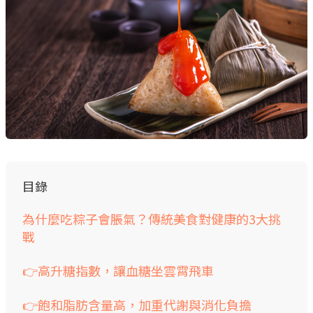
目錄
為什麼吃粽子會脹氣？傳統美食對健康的3大挑
戰
👉高升糖指數，讓血糖坐雲霄飛車
👉飽和脂肪含量高，加重代謝與消化負擔