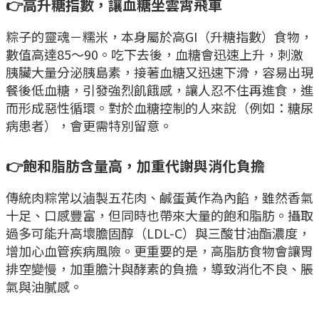
👉高升糖指數，讓血糖坐雲霄飛車
粽子的靈魂－糯米，本身屬於高GI（升糖指數）食物，
數值高達85～90。吃下去後，血糖會迅速上升，刺激
胰臟大量分泌胰島素，接著血糖又迅速下滑，容易出現
餐後低血糖，引發強烈飢餓感，讓人忍不住再進食，進
而形成惡性循環。對於血糖控制的人來說（例如：糖尿
病患者），會更需特別留意。
👉飽和脂肪含量高，加重代謝與消化負擔
傳統肉粽常以滷製五花肉、鹹蛋黃作為內餡，雖然香氣
十足、口感豐富，但同時也帶來大量的飽和脂肪。攝取
過多可能升高壞膽固醇（LDL-C）與三酸甘油酯濃度，
增加心血管疾病風險。更重要的是，高脂肪食物會讓胃
排空變慢，加重膽汁與酵素的負擔，導致消化不良、脹
氣與油膩感。