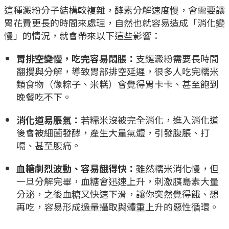
這種澱粉分子結構較複雜，酵素分解速度慢，會需要讓
胃花費更長的時間來處理，自然也就容易造成「消化變
慢」的情況，就會帶來以下這些影響：
胃排空變慢，吃完容易悶脹：
支鏈澱粉需要長時間
翻攪與分解，導致胃部排空延遲，很多人吃完糯米
類食物（像粽子、米糕）會覺得胃卡卡、甚至飽到
晚餐吃不下。
消化道易脹氣：
若糯米沒被完全消化，進入消化道
後會被細菌發酵，產生大量氣體，引發腹脹、打
嗝、甚至腹痛。
血糖劇烈波動、容易餓得快：
雖然糯米消化慢，但
一旦分解完畢，血糖會迅速上升，刺激胰島素大量
分泌，之後血糖又快速下滑，讓你突然覺得餓、想
再吃，容易形成過量攝取與體重上升的惡性循環。