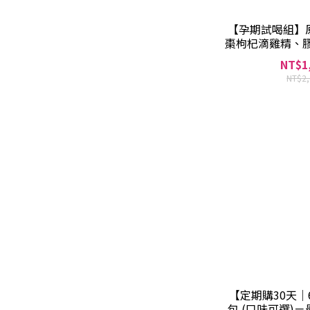
【孕期試喝組】
棗枸杞滴雞精、
(共1
NT$1
NT$2
【定期購30天｜
包 (口味可選)