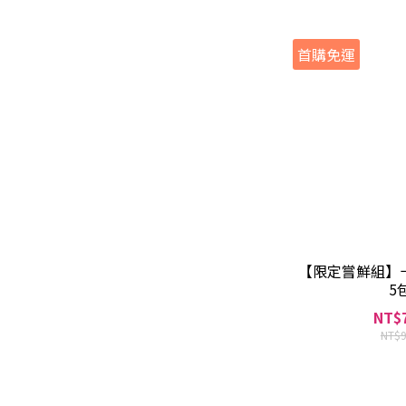
首購免運
【限定嘗鮮組】
5
NT$
NT$