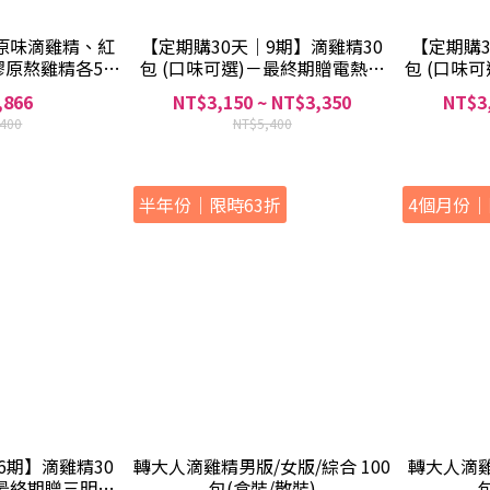
原味滴雞精、紅
【定期購30天｜9期】滴雞精30
【定期購3
膠原熬雞精各5包
包 (口味可選)－最終期贈電熱直
包 (口味可
5包)
髮梳
,866
NT$3,150 ~ NT$3,350
NT$3,
,400
NT$5,400
半年份｜限時63折
4個月份｜
6期】滴雞精30
轉大人滴雞精男版/女版/綜合 100
轉大人滴雞
－最終期贈三明治
包(盒裝/散裝)