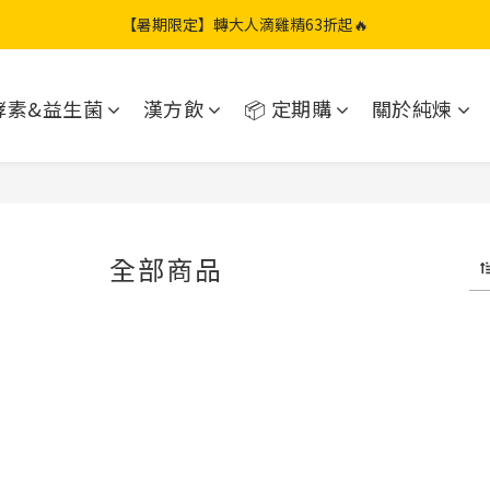
【暑期限定】限定團購組｜加贈兩包滴雞精🎁
【暑期限定】轉大人滴雞精63折起🔥
【暑期限定】康福補粥｜限時71折起🔥
酵素&益生菌
漢方飲
📦 定期購
關於純煉
【暑期限定】限定團購組｜加贈兩包滴雞精🎁
全部商品