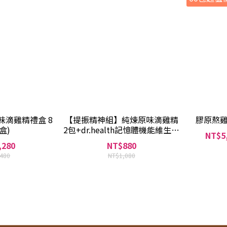
味滴雞精禮盒 8
【提振精神組】純煉原味滴雞精
膠原熬雞
盒)
2包+dr.health記憶體機能維生素
NT$5,
1包-附提袋
,280
NT$880
,480
NT$1,080