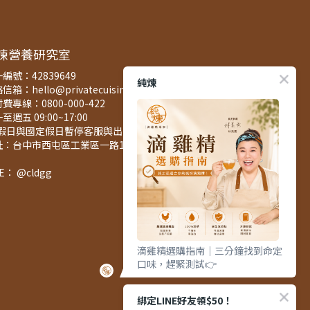
煉營養研究室
編號：42839649
純煉
信箱：hello@privatecuisine.tw
費專線：0800-000-422
至週五 09:00~17:00
例假日與國定假日暫停客服與出貨服務)
址：台中市西屯區工業區一路127之3號5樓
NE： @cldgg
滴雞精選購指南｜三分鐘找到命定
口味，趕緊測試👉
綁定LINE好友領$50！