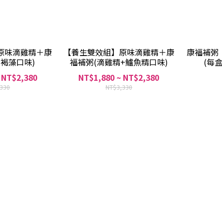
原味滴雞精＋康
【養生雙效組】原味滴雞精＋康
康福補粥
素褐藻口味)
福補粥(滴雞精+鱸魚精口味)
(每盒
 NT$2,380
NT$1,880 ~ NT$2,380
,330
NT$3,330