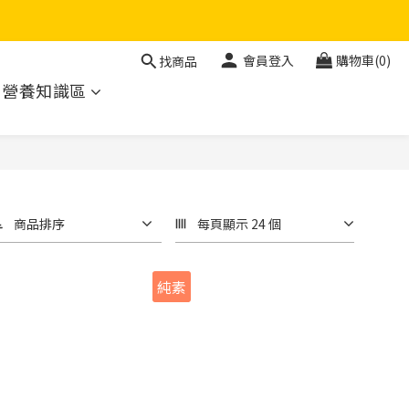
會員登入
購物車(0)
找商品
營養知識區
商品排序
每頁顯示 24 個
純素