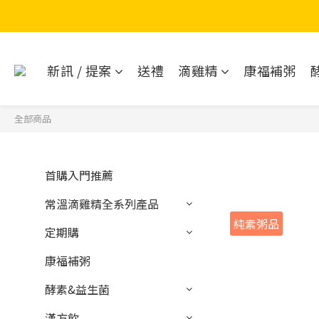
新訊 / 提案
送禮
滴雞精
康福補粥
全部商品
首購入門推薦
常溫滴雞精全系列產品
純素粥品
定期購
康福補粥
酵素&益生菌
漢方飲