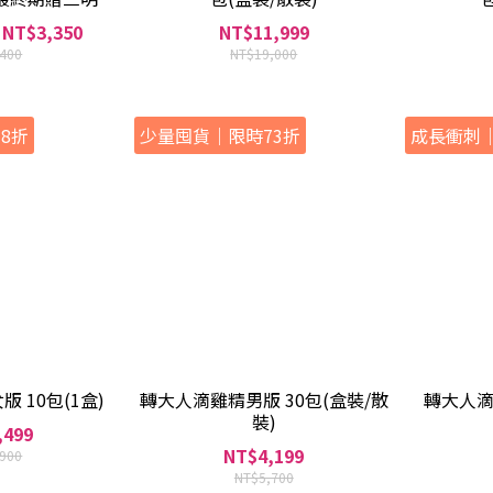
機
 NT$3,350
NT$11,999
,400
NT$19,000
8折
少量囤貨｜限時73折
成長衝刺｜
 10包(1盒)
轉大人滴雞精男版 30包(盒裝/散
轉大人滴
裝)
,499
NT$4,199
,900
NT$5,700