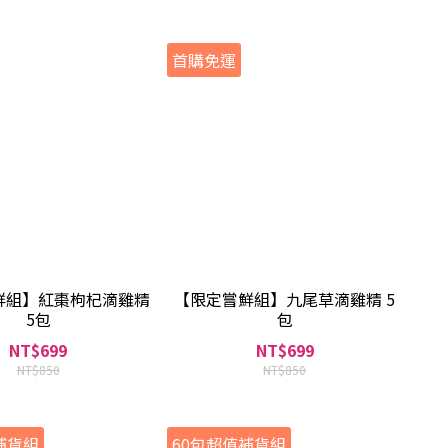
首購免運
鮮組】紅棗枸杞滴雞精
【限定嘗鮮組】九尾草滴雞精 5
5包
包
NT$699
NT$699
NT$850
NT$850
補貨組
60包超值補貨組