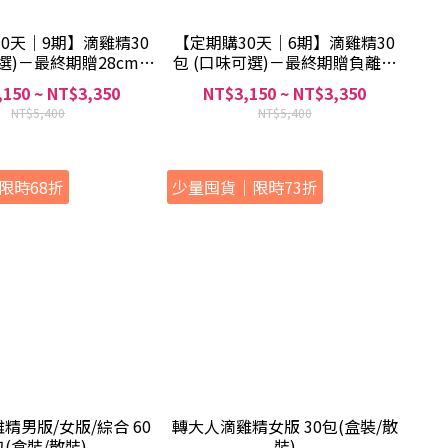
0天｜9期】滴雞精30
【定期購30天｜6期】滴雞精30
選)－最終期贈28cm炒
包 (口味可選)－最終期贈負離子
鍋
吹風機
150 ~ NT$3,350
NT$3,150 ~ NT$3,350
NT$5,400
NT$5,400
限時68折
少量囤貨｜限時73折
精男版/女版/綜合 60
轉大人滴雞精女版 30包(盒裝/散
包(盒裝/散裝)
裝)