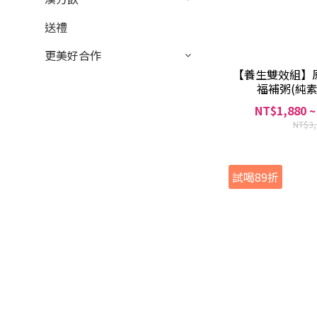
送禮
更美好合作
【養生雙效組】
福補粥(純
NT$1,880 ~
NT$3
試喝89折