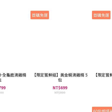
首購免運
首購免運
十全龜鹿滴雞精
【限定嘗鮮組】黃金蜆滴雞精 5
【限定嘗
包
包
799
NT$699
900
NT$800
60包超值