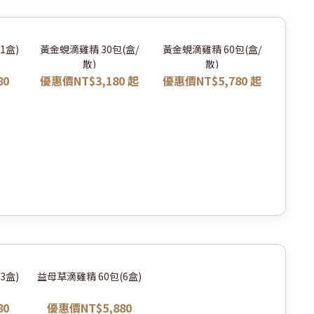
1盒)
黃金蜆滴雞精 30包(盒/
黃金蜆滴雞精 60包(盒/
散)
散)
80
優惠價NT$3,180 起
優惠價NT$5,780 起
3盒)
益母草滴雞精 60包(6盒)
80
優惠價NT$5,880