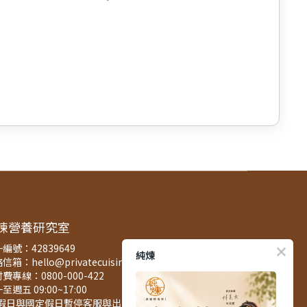
煉營養研究室
編號：42839649
純煉
信箱：hello@privatecuisine.tw
費專線：0800-000-422
至週五 09:00~17:00
例假日與國定假日暫停客服與出貨服務)