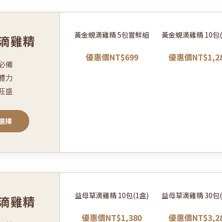
黃金蜆滴雞精 5包嘗鮮組
黃金蜆滴雞精 10包(
滴雞精
優惠價NT$699
優惠價NT$1,2
必備
體力
旺盛
選擇
益母草滴雞精 10包(1盒)
益母草滴雞精 30包(
滴雞精
優惠價NT$1,380
優惠價NT$3,2