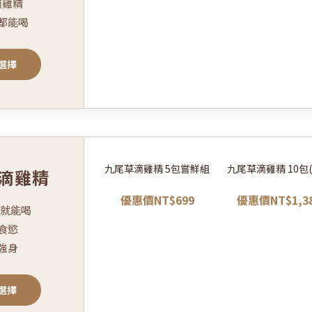
滴雞精
都能喝
選擇
九尾草滴雞精 5包嘗鮮組
九尾草滴雞精 10包(
滴雞精
優惠價NT$699
優惠價NT$1,3
上就能喝
食慾
強身
選擇