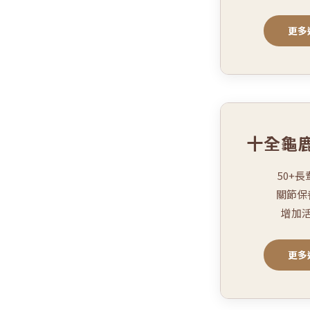
更多
十全龜
50+
關節保
增加
更多