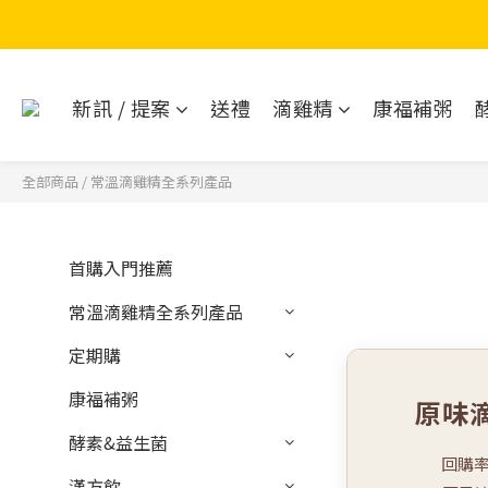
新訊 / 提案
送禮
滴雞精
康福補粥
全部商品
/
常溫滴雞精全系列產品
首購入門推薦
常溫滴雞精全系列產品
定期購
康福補粥
原味
酵素&益生菌
回購率
漢方飲