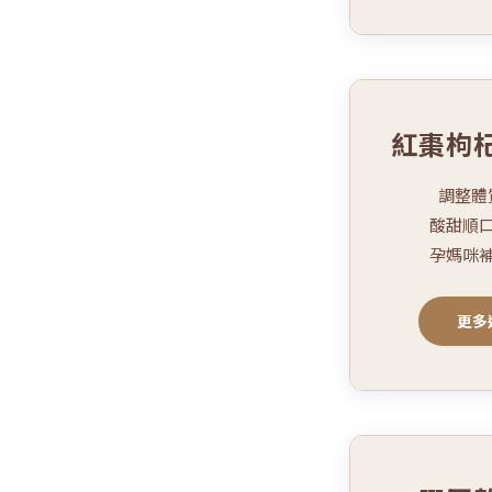
紅棗枸
調整體
酸甜順
孕媽咪
更多