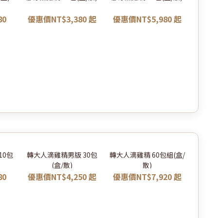
80
優惠價NT$3,380 起
優惠價NT$5,980 起
10包
轉大人滴雞精男版 30包
轉大人滴雞精 60包組(盒/
(盒/散)
散)
80
優惠價NT$4,250 起
優惠價NT$7,920 起