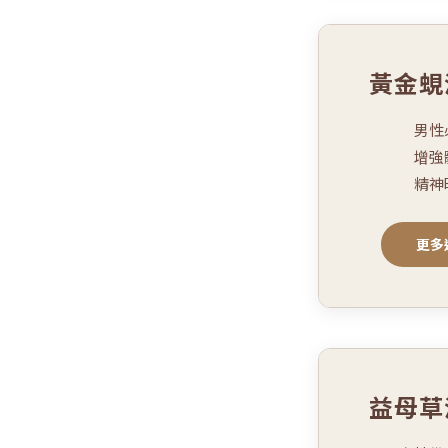
黃金蜆
男性
增強
精神
更多
益母草