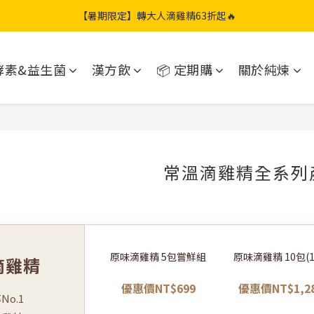
【暑期限定】限定團購組｜加贈兩包滴雞精🎁
【暑期限定】轉大人滴雞精63折起🔥
【暑期限定】康福補粥｜限時71折起🔥
酵素&益生菌
漢方飲
📦 定期購
關於純煉
【暑期限定】限定團購組｜加贈兩包滴雞精🎁
常溫滴雞精全系列
原味滴雞精 5包嘗鮮組
原味滴雞精 10包(1
滴雞精
優惠價NT$699
優惠價NT$1,2
No.1