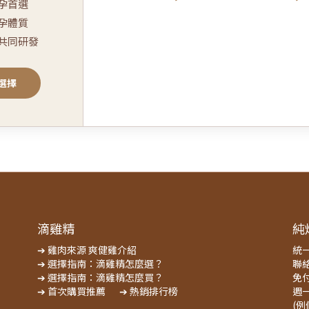
孕首選
孕體質
共同研發
選擇
滴雞精
純
➔ 雞肉來源 爽健雞介紹
統一
➔ 選擇指南：滴雞精怎麼選？
聯絡
➔ 選擇指南：滴雞精怎麼買？
免付
➔ 首次購買推薦
➔ 熱銷排行榜
週一
(