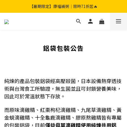
【暑期限定】限定團購組｜加贈兩包滴雞精🎁
【暑期限定】康福補粥｜限時71折起🔥
【暑期限定】限定團購組｜加贈兩包滴雞精🎁
鋁袋包裝公告
純煉的產品包裝鋁袋經高壓殺菌，日本設備熱穿透技
術與台灣食工所驗證，無生菌並且可封鎖營養美味，
因此可於常溫狀態下存放。
而原味滴雞精、紅棗枸杞滴雞精、九尾草滴雞精、黃
金蜆滴雞精、十全龜鹿滴雞精、膠原熬雞精皆有專屬
的包裝鋁袋，目前
僅益母草滴雞精使用純煉共用鋁