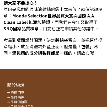
請大家不要擔心！
原因是我們的原味滴雞精鋁袋上本來放了兩個認證標
章：
Monde Selection世界品質大賞
與
國際 A.A.
Clean Label 無添加驗證
，而我們在今年又取得了
SNQ國家品質標章
，目前也正在申請其他認證中。
考量到版面設計問題，決定將鋁袋留白
，
並把這些標
章縮小、放至滴雞精外盒正面
，
但是
僅「包裝」不
同，滴雞精的成分與製程都是一樣的
，請放心哦！
關於純煉
➔ 實體門市
➔ 品牌精神
➔ 品牌價值觀
➔ 品牌與公益活動