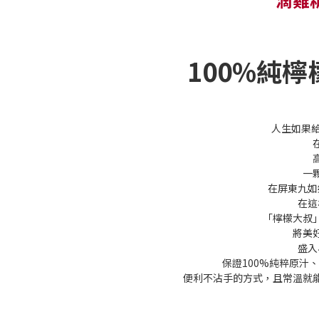
100%純
人生如果
一
在屏東九如
在這
「檸檬大叔
將美
盛入
保證100%純粹原汁、
便利不沾手的方式，且常溫就