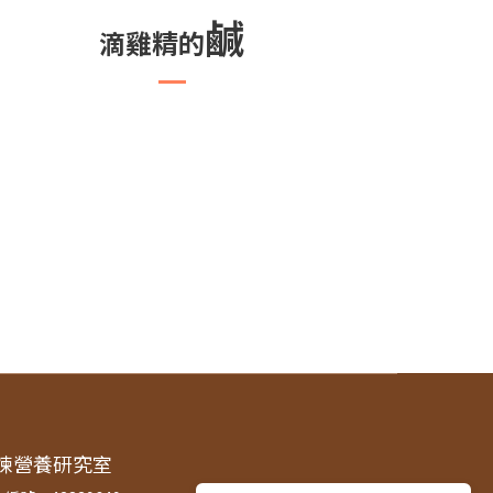
鹹
滴雞精的
煉營養研究室