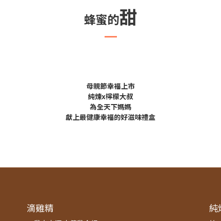
甜
蜂蜜的
母親節幸福上市
純煉x檸檬大叔
為全天下媽媽
獻上最健康幸福的好滋味禮盒
滴雞精
純