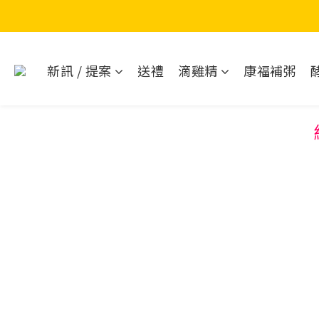
新訊 / 提案
送禮
滴雞精
康福補粥