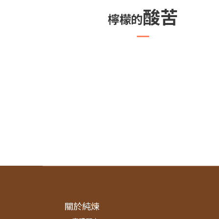
酸苦
檸檬的
關於純煉