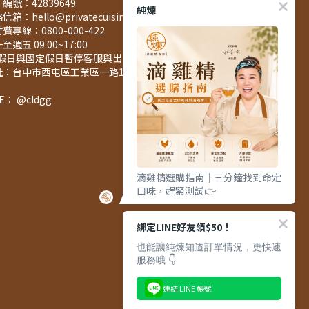
編號：42839649
純煉
信箱：hello@privatecuisine.tw
費專線：0800-000-422
至週五 09:00~17:00
例假日與國定假日暫停客服與出貨服務)
址：台中市西屯區工業區一路127之3號5樓
NE： @cldgg
滴雞精選購指南｜三分鐘找到命定
口味，趕緊測試👉
綁定LINE好友領$50！
也能讓純煉知道訂單情況，更快速
服務哦 👇
連結 LINE 帳號