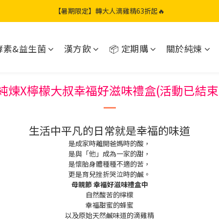
【暑期限定】轉大人滴雞精63折起🔥
【暑期限定】限定團購組｜加贈兩包滴雞精🎁
【暑期限定】康福補粥｜限時71折起🔥
酵素&益生菌
漢方飲
📦 定期購
關於純煉
【暑期限定】限定團購組｜加贈兩包滴雞精🎁
純煉X檸檬大叔幸福好滋味禮盒(活動已結束
生活中平凡的日常就是幸福的味道
是成家時離開爸媽時的酸，
是與「他」成為一家的甜，
是懷胎身體種種不適的苦，
更是育兒挫折哭泣時的鹹。
母親節 幸福好滋味禮盒中
自然酸苦的檸檬
幸福甜蜜的蜂蜜
以及原始天然鹹味道的滴雞精