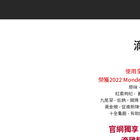
使用
榮獲2022 Mond
原味
紅棗枸杞 -
九尾草 - 低鈉、開
黃金蜆 - 促進
十全龜鹿 - 
官網獨享
滴雞