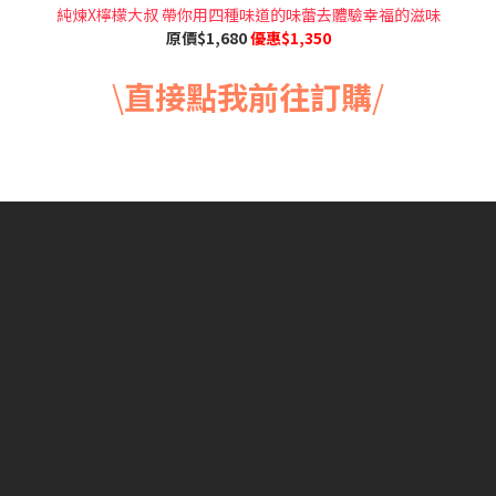
純煉X檸檬大叔 帶你用四種味道的味蕾去體驗幸福的滋味
原價$1,680
優惠$1,350
\
直接點我前往
訂購
/