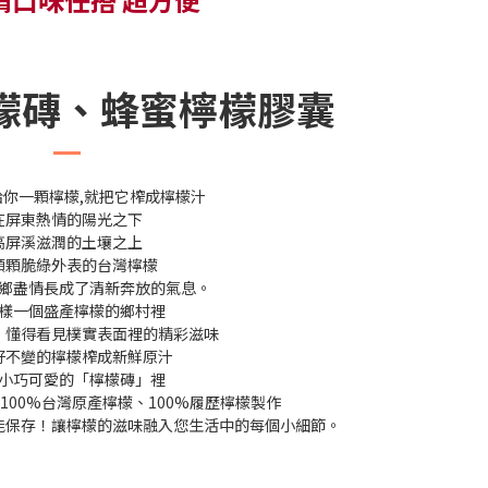
檸檬磚、蜂蜜檸檬膠囊
給你一顆檸檬,就把它榨成檸檬汁
在屏東熱情的陽光之下
高屏溪滋潤的土壤之上
顆顆脆綠外表的台灣檸檬
鄉盡情長成了清新奔放的氣息。
樣一個盛產檸檬的鄉村裡
」懂得看見樸實表面裡的精彩滋味
好不變的檸檬榨成新鮮原汁
⼩巧可愛的「檸檬磚」裡
100%台灣原產檸檬、100%履歷檸檬製作
能保存！讓檸檬的滋味融入您⽣活中的每個⼩細節。