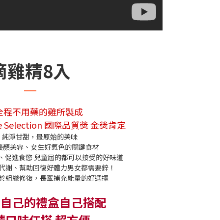
滴雞精8入
全程不用藥的雞所製成
e Selection 國際品質獎 金獎肯定
 - 純淨甘甜，最原始的美味
 養顏美容、女生好氣色的關鍵食材
胃、促進食慾 兒童屆的都可以接受的好味道
新陳代謝、幫助回復好體力男女都需要鋅！
有助於組織修復，長輩補充能量的好選擇
 自己的禮盒自己搭配
精口味任搭 超方便