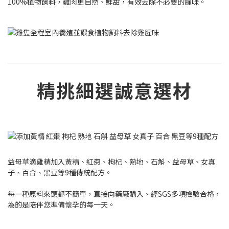
100%植物飼料，雞肉更自然、鮮甜，有效去除不必要的腥味。
精挑細選誠意選材
益母草滴雞精加入黃精、紅棗、枸杞、熟地、石斛、益母草、女真
子、百合、黑豆等9種傳統配方。
每一種原料來頭都不簡單，直接向藥廠購入、經SGS多項檢驗合格，
為的是陪伴您準備懷孕的每一天。